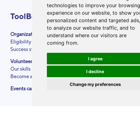
technologies to improve your browsin
experience on our website, to show yo
ToolBox
personalized content and targeted ads
to analyze our website traffic, and to
Organizations
About
understand where our visitors are
Eligibility criteria
Podcasts
coming from.
Success stories
Press area
Partners
I agree
Volunteers
Annual reports
Our skills
Contact
I decline
Become a ToolBoxer
Legal Notice
Change my preferences
Events calendar