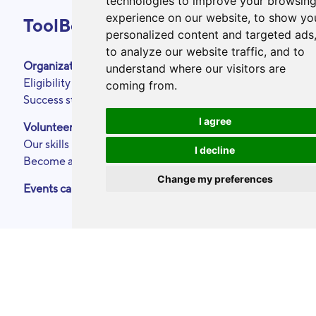
technologies to improve your browsin
experience on our website, to show yo
ToolBox
personalized content and targeted ads
to analyze our website traffic, and to
Organizations
About
understand where our visitors are
Eligibility criteria
Podcasts
coming from.
Success stories
Press area
Partners
I agree
Volunteers
Annual reports
Our skills
Contact
I decline
Become a ToolBoxer
Legal Notice
Change my preferences
Events calendar