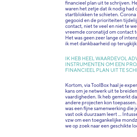
financieel plan uit te schrijven. 
waren het zetje dat ik nodig had
startblokken te schieten. Corona
gegooid en de prioriteiten tijdel
contact, niet te veel en niet te we
vreemde coronatijd om contact te 
Het was geen zeer lange of inte
ik met dankbaarheid op terugkijk
IK HEB HEEL WAARDEVOL AD
INSTRUMENTEN OM EEN PROJ
FINANCIEEL PLAN UIT TE SCH
Kortom, via ToolBox haal je exper
kans om je netwerk uit te breide
vaardigheden. Ik heb gemerkt dat
andere projecten kon toepassen. 
was een fijne samenwerking die je
vast ook duurzaam leert ... Intus
vzw om een toegankelijke mondzor
we op zoek naar een geschikte lo