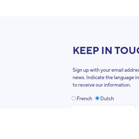
KEEP IN TO
Sign up with your email addres
news. Indicate the language i
to receive our information.
French
Dutch
MAKE A DONAT