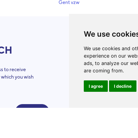
Gent vzw
Gent vzw
We use cookie
UCH
ToolBo
We use cookies and oth
experience on our webs
ads, to analyze our web
s to receive
Organizations
are coming from.
n which you wish
Eligibility
criteria
I agree
I decline
Success stories
Volunteers
Our skills
Become a ToolB
Events calendar
ION