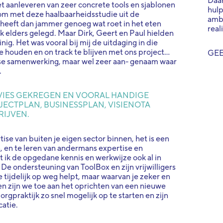
Daar
Het aanleveren van zeer concrete tools en sjablonen
hul
 om met deze haalbaarheidsstudie uit de
ambi
 heeft dan jammer genoeg wat roet in het eten
real
ijk elders gelegd. Maar Dirk, Geert en Paul hielden
inig. Het was vooral bij mij de uitdaging in die
houden en on track te blijven met ons project...
GEE
nse samenwerking, maar wel zeer aan- genaam waar
.
VIES GEKREGEN EN VOORAL HANDIGE
ECTPLAN, BUSINESSPLAN, VISIENOTA
RIJVEN.
tise van buiten je eigen sector binnen, het is een
n, en te leren van andermans expertise en
 ik de opgedane kennis en werkwijze ook al in
De ondersteuning van ToolBox en zijn vrijwilligers
 tijdelijk op weg helpt, maar waarvan je zeker en
sen zijn we toe aan het oprichten van een nieuwe
gpraktijk zo snel mogelijk op te starten en zijn
catie.