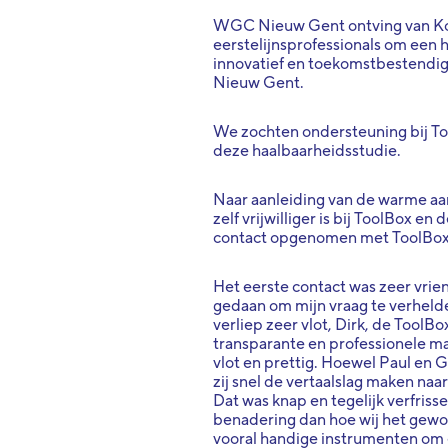
WGC Nieuw Gent ontving van Kon
eerstelijnsprofessionals om een 
innovatief en toekomstbestendig
Nieuw Gent.
We zochten ondersteuning bij Too
deze haalbaarheidsstudie.
Naar aanleiding van de warme aa
zelf vrijwilliger is bij ToolBox 
contact opgenomen met ToolBox 
Het eerste contact was zeer vrien
gedaan om mijn vraag te verhelde
verliep zeer vlot, Dirk, de ToolB
transparante en professionele man
vlot en prettig. Hoewel Paul en 
zij snel de vertaalslag maken naa
Dat was knap en tegelijk verfris
benadering dan hoe wij het gewoo
vooral handige instrumenten om e