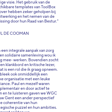
ige visie. Het gebruik van de
hikbare templates van ToolBox
over hebben zeker geholpen bij
itwerking en het nemen van de
issing door hun Raad van Bestur."
UL DE COOMAN
 een integrale aanpak van zorg
en solidaire samenleving wou ik
ag mee- werken. Bovendien zocht
en klankbord en kritische lezer,
at is een rol die ik graag opneem.
bleek ook onmiddellijk een
ke organisatie met een leuke
ance. Paul en mezelf waren
lementair en door actief te
n en te luisteren gaven we WGC
w Gent een ander perspectief
e coherentie van hun
tegische puzzel en hun ambities.