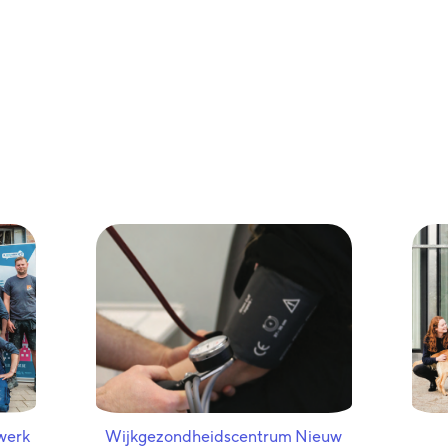
werk
Wijkgezondheidscentrum Nieuw
Wijkgezondheidscentrum Nieuw