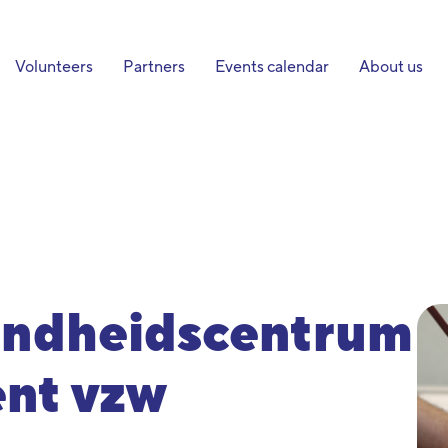
Volunteers
Partners
Events calendar
About us
ondheidscentrum
nt vzw