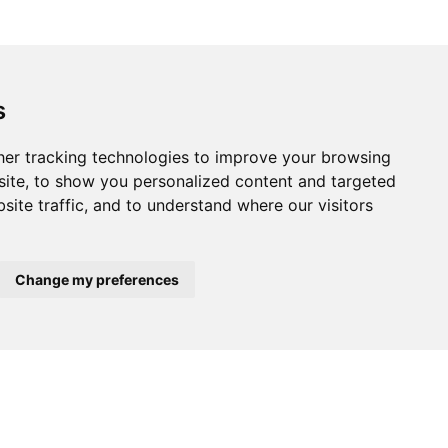
schoolfacturen - vz
schoolfacturen - vz
s
x
er tracking technologies to improve your browsing
ite, to show you personalized content and targeted
site traffic, and to understand where our visitors
About
Podcasts
Press area
Change my preferences
Partners
Annual reports
Contact
Legal Notice
oxer