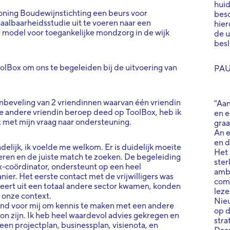
huid
ing Boudewijnstichting een beurs voor
besc
haalbaarheidsstudie uit te voeren naar een
hier
 model voor toegankelijke mondzorg in de wijk
de u
besl
lBox om ons te begeleiden bij de uitvoering van
PA
nbeveling van 2 vriendinnen waarvan één vriendin
"Aan
en de andere vriendin beroep deed op ToolBox, heb ik
en e
met mijn vraag naar ondersteuning.
gra
An e
en d
delijk, ik voelde me welkom. Er is duidelijk moeite
Het 
ren en de juiste match te zoeken. De begeleiding
ster
ox-coördinator, ondersteunt op een heel
ambi
ier. Het eerste contact met de vrijwilligers was
comp
Geert uit een totaal andere sector kwamen, konden
leze
r onze context.
Nieu
send voor mij om kennis te maken met een andere
op d
n zijn. Ik heb heel waardevol advies gekregen en
stra
en projectplan, businessplan, visienota, en