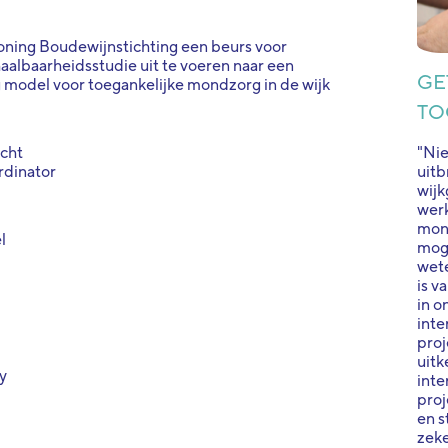
ing Boudewijnstichting een beurs voor
haalbaarheidsstudie uit te voeren naar een
GE
 model voor toegankelijke mondzorg in de wijk
TO
"Nie
acht
uitb
rdinator
wijk
werk
mon
l
moge
wete
is v
in o
inte
proj
uitk
y
inte
proj
en s
zek