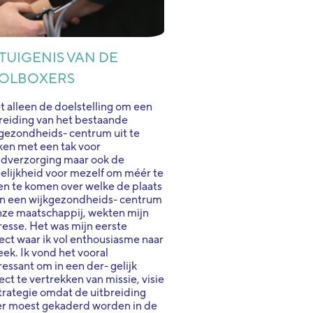
TUIGENIS VAN DE
OLBOXERS
t alleen de doelstelling om een
reiding van het bestaande
gezondheids- centrum uit te
en met een tak voor
dverzorging maar ook de
lijkheid voor mezelf om méér te
n te komen over welke de plaats
an een wijkgezondheids- centrum
nze maatschappij, wekten mijn
resse. Het was mijn eerste
ect waar ik vol enthousiasme naar
eek. Ik vond het vooral
ressant om in een der- gelijk
ect te vertrekken van missie, visie
trategie omdat de uitbreiding
er moest gekaderd worden in de