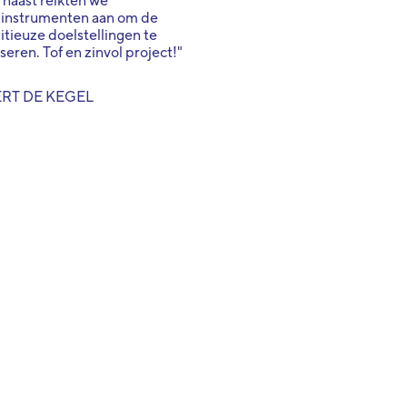
naast reikten we
pinstrumenten aan om de
tieuze doelstellingen te
iseren. Tof en zinvol project!"
RT DE KEGEL