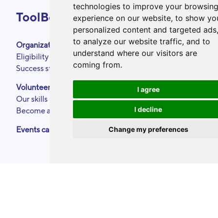
technologies to improve your browsin
ToolBox
experience on our website, to show yo
personalized content and targeted ads
to analyze our website traffic, and to
Organizations
About
understand where our visitors are
Eligibility criteria
Podcasts
coming from.
Success stories
Press area
Partners
Volunteers
I agree
Annual reports
Our skills
Contact
I decline
Become a ToolBoxer
Legal Notice
Change my preferences
Events calendar